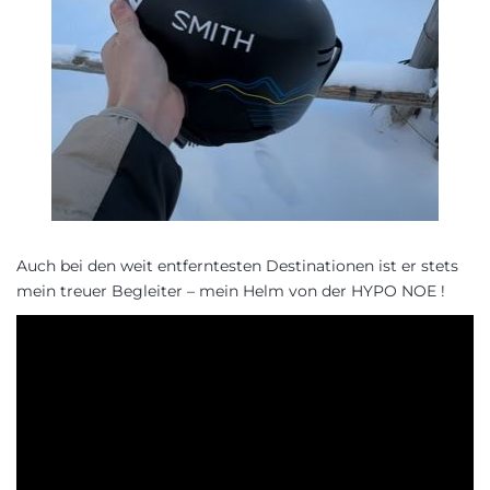
Auch bei den weit entferntesten Destinationen ist er stets
mein treuer Begleiter – mein Helm von der HYPO NOE !