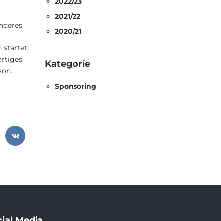
2022/23
2021/22
onderes
2020/21
 startet
artiges
Kategorie
son.
Sponsoring
ial Media